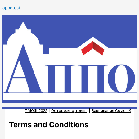
Перейти
appotest
к
содержимому
|
|
ПМОФ-2022
Осторожно, грипп!
Вакцинация Covid-19
Terms and Conditions