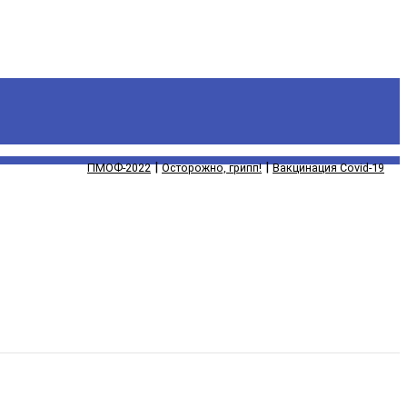
|
|
ПМОФ-2022
Осторожно, грипп!
Вакцинация Covid-19