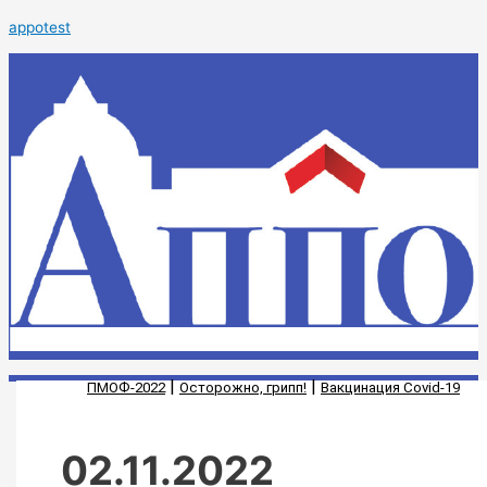
Перейти
Как
appotest
к
преодолеть
содержимому
подростковый
кризис
|
|
ПМОФ-2022
Осторожно, грипп!
Вакцинация Covid-19
02.11.2022