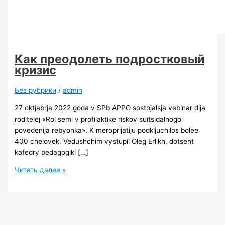
Как преодолеть подростковый
кризис
Без рубрики
/
admin
27 oktjabrja 2022 goda v SPb APPO sostojalsja vebinar dlja
roditelej «Rol semi v profilaktike riskov suitsidalnogo
povedenija rebyonka». K meroprijatiju podkljuchilos bolee
400 chelovek. Vedushchim vystupil Oleg Erlikh, dotsent
kafedry pedagogiki […]
Читать далее »